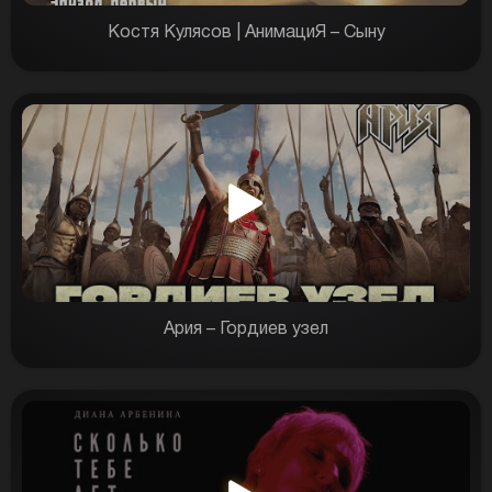
Костя Кулясов | АнимациЯ – Сыну
Ария – Гордиев узел